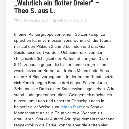
„Wahrlich ein flotter Dreier“ –
Theo S. aus L.
10. November 2017
Sebastian Lauener
In einer Achtergruppe von einem Spitzenkampf zu
sprechen kann vermessen sein, wenn sich die Teams
nur auf den Plätzen 2 und 3 befinden und erst vier
Spiele absolviert wurden. Unbeeindruckt von der
Geschichtsträchtigkeit der Partie trat Langnau 3 am
9.11. zuhause gegen die bisher immer siegreichen
zweitplatzierten Berner an; frohen Mutes hatte Sebu
einen 6:4-Sieg vorgegeben. In der ersten Runde setzte
sich Yanick gegen Beat in drei engen Sätzen durch,
Sebu musste Dario einen Satzgewinn zugestehen. Ädu
stand Ludo gegenüber; diese Gelegenheit möchte ich
nutzen, um Ludo und unserem Chäschpu noch in
halboffizieller Weise zum
dritten Platz
am Schako
Mannschaftsturnier in Thun vor zwei Wochen zu
gratulieren. Starker Auftritt! Ädu ging dementsprechend
respektvoll in die Partie, konnte aber die ersten vier