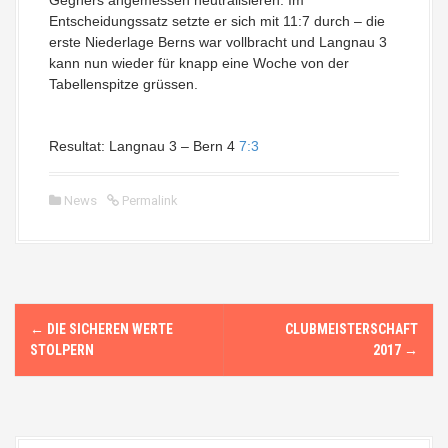
Gegners angemessen neutralisieren. Im
Entscheidungssatz setzte er sich mit 11:7 durch – die
erste Niederlage Berns war vollbracht und Langnau 3
kann nun wieder für knapp eine Woche von der
Tabellenspitze grüssen.
Resultat: Langnau 3 – Bern 4
7:3
News
Permalink
N
←
DIE SICHEREN WERTE
CLUBMEISTERSCHAFT
a
STOLPERN
2017
→
v
i