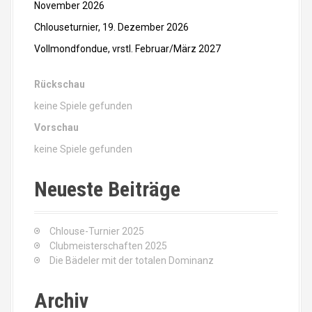
i
November 2026
k
Chlouseturnier, 19. Dezember 2026
Vollmondfondue, vrstl. Februar/März 2027
e
l
Rückschau
keine Spiele gefunden
n
Vorschau
keine Spiele gefunden
Neueste Beiträge
Chlouse-Turnier 2025
Clubmeisterschaften 2025
Die Bädeler mit der totalen Dominanz
Archiv