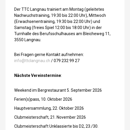
g
Der TTC Langnau trainiert am Montag (geleitetes
Nachwuchstraining, 19:30 bis 22:00 Uhr), Mittwoch
a
(Erwachsenentraining, 19:30 bis 22:00 Uhr) und
t
Samstag (freies Spiel 12:00 bis 18:00 Uhr) in der
Turnhalle des Berufsschulhauses am Bleicheweg 11,
i
3550 Langnau.
o
Bei Fragen gerne Kontakt aufnehmen:
info@ttclangnau.ch
/ 079 232 99 27
n
i
Nächste Vereinstermine
:
n
Weekend im Bergrestaurant 5. September 2026
A
Ferien(s)pass, 10. Oktober 2026
r
Hauptversammlung, 22. Oktober 2026
Clubmeisterschaft, 21. November 2026
t
Clubmeisterschaft Unklassierte bis D2, 23./30.