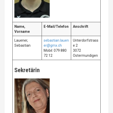
Name,
E-Mail/Telefon
Anschrift
Vorname
Lauener,
sebastian.lauen
Unterdorfstrass
Sebastian
er@gmx.ch
e 2
Mobil: 079 880
3072
72 12
Ostermundigen
Sekretärin