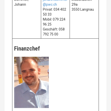
Johann
@pwc.ch
29a
Privat: 034 402
3550 Langnau
50 33
Mobil: 079 224
96 25
Geschäft: 058
792 75 00
Finanzchef