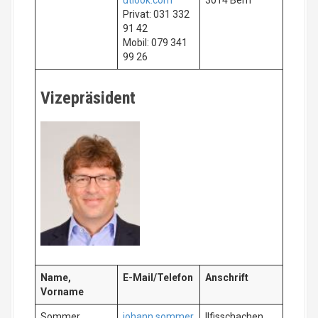
utlook.com
3014 Bern
Privat: 031 332
91 42
Mobil: 079 341
99 26
Vizepräsident
Name,
E-Mail/Telefon
Anschrift
Vorname
Sommer,
johann.sommer
Ilfisschachen