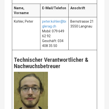
Name,
E-Mail/Telefon
Anschrift
Vorname
Kohler, Peter
peter.kohler@bi
Bernstrasse 21
glerag.ch
3550 Langnau
Mobil: 079 649
62 92
Geschäft: 034
408 35 50
Technischer Verantwortlicher &
Nachwuchsbetreuer