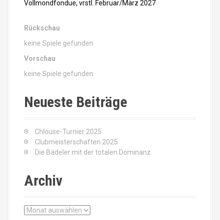
Vollmondfondue, vrstl. Februar/März 2027
Rückschau
keine Spiele gefunden
Vorschau
keine Spiele gefunden
Neueste Beiträge
Chlouse-Turnier 2025
Clubmeisterschaften 2025
Die Bädeler mit der totalen Dominanz
Archiv
A