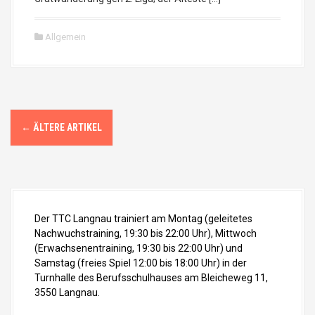
Allgemein
B
←
ÄLTERE ARTIKEL
e
i
t
Der TTC Langnau trainiert am Montag (geleitetes
r
Nachwuchstraining, 19:30 bis 22:00 Uhr), Mittwoch
(Erwachsenentraining, 19:30 bis 22:00 Uhr) und
a
Samstag (freies Spiel 12:00 bis 18:00 Uhr) in der
g
Turnhalle des Berufsschulhauses am Bleicheweg 11,
3550 Langnau.
s