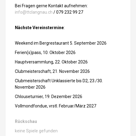
Bei Fragen gerne Kontakt aufnehmen:
-
info@ttclangnau.ch
/ 079 232 99 27
N
Nächste Vereinstermine
:
a
v
Weekend im Bergrestaurant 5. September 2026
Ferien(s)pass, 10. Oktober 2026
i
Hauptversammlung, 22. Oktober 2026
g
Clubmeisterschaft, 21. November 2026
a
Clubmeisterschaft Unklassierte bis D2, 23./30.
November 2026
t
Chlouseturnier, 19. Dezember 2026
i
Vollmondfondue, vrstl. Februar/März 2027
o
Rückschau
n
keine Spiele gefunden