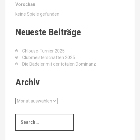
Vorschau
keine Spiele gefunden
Neueste Beiträge
Chlouse-Turnier 2025
Clubmeisterschaften 2025
Die Bädeler mit der totalen Dominanz
Archiv
A
r
c
S
h
e
i
a
v
r