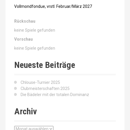
Vollmondfondue, vrstl. Februar/März 2027
Rückschau
keine Spiele gefunden
Vorschau
keine Spiele gefunden
Neueste Beiträge
Chlouse-Turnier 2025
Clubmeisterschaften 2025
Die Bädeler mit der totalen Dominanz
Archiv
A