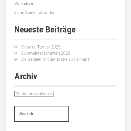
Vorschau
keine Spiele gefunden
Neueste Beiträge
Chlouse-Turnier 2025
Clubmeisterschaften 2025
Die Bädeler mit der totalen Dominanz
Archiv
A
r
c
S
h
e
i
a
v
r