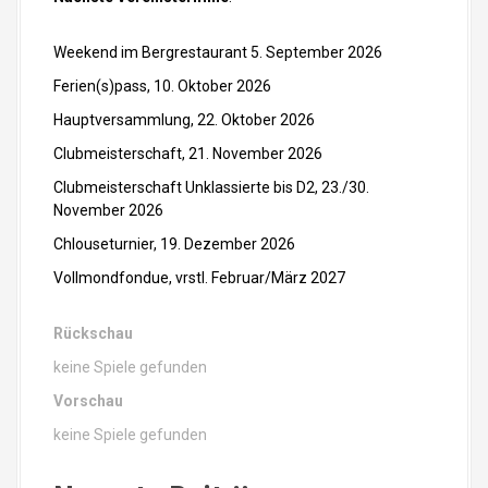
n
A
Weekend im Bergrestaurant 5. September 2026
Ferien(s)pass, 10. Oktober 2026
r
Hauptversammlung, 22. Oktober 2026
t
Clubmeisterschaft, 21. November 2026
i
Clubmeisterschaft Unklassierte bis D2, 23./30.
November 2026
k
Chlouseturnier, 19. Dezember 2026
e
Vollmondfondue, vrstl. Februar/März 2027
l
Rückschau
n
keine Spiele gefunden
Vorschau
keine Spiele gefunden