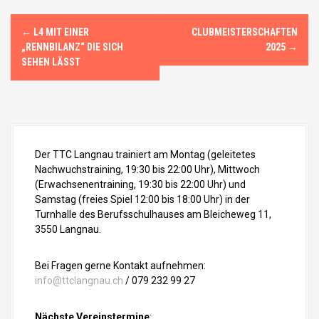
N
←
L4 MIT EINER
CLUBMEISTERSCHAFTEN
a
„RENNBILANZ“ DIE SICH
2025
→
SEHEN LÄSST
v
i
g
Der TTC Langnau trainiert am Montag (geleitetes
a
Nachwuchstraining, 19:30 bis 22:00 Uhr), Mittwoch
t
(Erwachsenentraining, 19:30 bis 22:00 Uhr) und
Samstag (freies Spiel 12:00 bis 18:00 Uhr) in der
i
Turnhalle des Berufsschulhauses am Bleicheweg 11,
3550 Langnau.
o
Bei Fragen gerne Kontakt aufnehmen:
n
info@ttclangnau.ch
/ 079 232 99 27
i
Nächste Vereinstermine
: