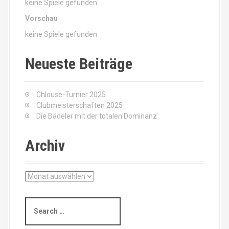
keine Spiele gefunden
Vorschau
keine Spiele gefunden
Neueste Beiträge
Chlouse-Turnier 2025
Clubmeisterschaften 2025
Die Bädeler mit der totalen Dominanz
Archiv
A
r
c
S
h
e
i
a